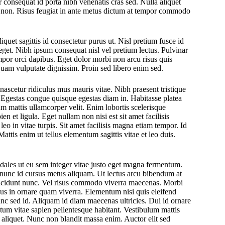
or consequat id porta nibh venenatis cras sed. Nulla aliquet
m non. Risus feugiat in ante metus dictum at tempor commodo
iquet sagittis id consectetur purus ut. Nisl pretium fusce id
 eget. Nibh ipsum consequat nisl vel pretium lectus. Pulvinar
por orci dapibus. Eget dolor morbi non arcu risus quis
 quam vulputate dignissim. Proin sed libero enim sed.
 nascetur ridiculus mus mauris vitae. Nibh praesent tristique
 Egestas congue quisque egestas diam in. Habitasse platea
um mattis ullamcorper velit. Enim lobortis scelerisque
 et ligula. Eget nullam non nisi est sit amet facilisis
o in vitae turpis. Sit amet facilisis magna etiam tempor. Id
ttis enim ut tellus elementum sagittis vitae et leo duis.
 Sodales ut eu sem integer vitae justo eget magna fermentum.
a nunc id cursus metus aliquam. Ut lectus arcu bibendum at
incidunt nunc. Vel risus commodo viverra maecenas. Morbi
us in ornare quam viverra. Elementum nisi quis eleifend
nunc sed id. Aliquam id diam maecenas ultricies. Dui id ornare
um vitae sapien pellentesque habitant. Vestibulum mattis
id aliquet. Nunc non blandit massa enim. Auctor elit sed