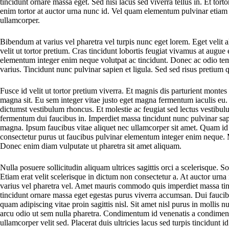
tincidunt ornare massa eget. Sed nisi lacus sed viverra tellus in. Et tort
enim tortor at auctor urna nunc id. Vel quam elementum pulvinar etia
ullamcorper.
Bibendum at varius vel pharetra vel turpis nunc eget lorem. Eget velit al
velit ut tortor pretium. Cras tincidunt lobortis feugiat vivamus at augue
elementum integer enim neque volutpat ac tincidunt. Donec ac odio tem
varius. Tincidunt nunc pulvinar sapien et ligula. Sed sed risus pretium
Fusce id velit ut tortor pretium viverra. Et magnis dis parturient montes
magna sit. Eu sem integer vitae justo eget magna fermentum iaculis eu.
dictumst vestibulum rhoncus. Et molestie ac feugiat sed lectus vestibul
fermentum dui faucibus in. Imperdiet massa tincidunt nunc pulvinar sapien
magna. Ipsum faucibus vitae aliquet nec ullamcorper sit amet. Quam id le
consectetur purus ut faucibus pulvinar elementum integer enim neque. Ma
Donec enim diam vulputate ut pharetra sit amet aliquam.
Nulla posuere sollicitudin aliquam ultrices sagittis orci a scelerisque.
Etiam erat velit scelerisque in dictum non consectetur a. At auctor urn
varius vel pharetra vel. Amet mauris commodo quis imperdiet massa t
tincidunt ornare massa eget egestas purus viverra accumsan. Dui faucib
quam adipiscing vitae proin sagittis nisl. Sit amet nisl purus in mollis 
arcu odio ut sem nulla pharetra. Condimentum id venenatis a condiment
ullamcorper velit sed. Placerat duis ultricies lacus sed turpis tincidunt 