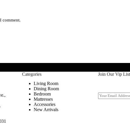
e I comment.
Categories
Join Our Vip List
Living Room
Dining Room
Bedroom
E
e.,
Mattresses
m
Accessories
a
,
New Arrivals
i
l
*
031