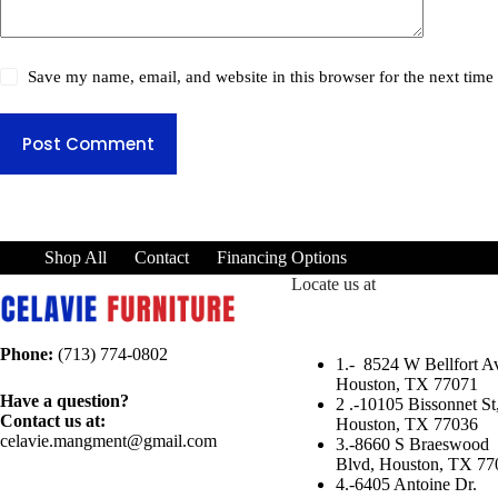
Save my name, email, and website in this browser for the next tim
Post Comment
Shop All
Contact
Financing Options
Locate us at
Phone:
(713) 774-0802
1.-
8524 W Bellfort Av
Houston, TX 77071
Have a question?
2 .-
10105 Bissonnet St
Contact us at:
Houston, TX 77036
celavie.mangment@gmail.com
3.-
8660 S Braeswood
Blvd, Houston, TX 77
4.-6405 Antoine Dr.