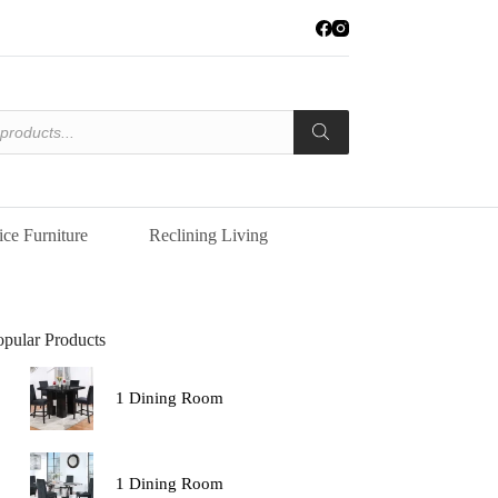
ice Furniture
Reclining Living
opular Products
1 Dining Room
1 Dining Room